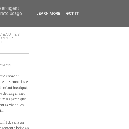
user-agent
erate usage
LEARN MORE
GOT IT
UVEAUTÉS
BONNES
E :
EMENT,
que chose et
ce". Partant de ce
s m'ont inculqué,
ude de ranger mes
t, mais parce que
nt la vie de les
...
au fil des ans un
angement : boite en