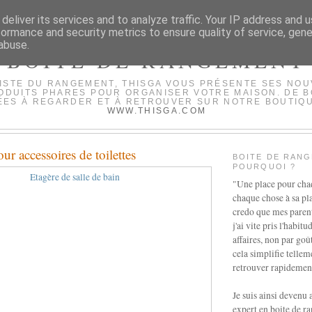
deliver its services and to analyze traffic. Your IP address and 
formance and security metrics to ensure quality of service, gen
abuse.
BOITE DE RANGEMENT
ISTE DU RANGEMENT, THISGA VOUS PRÉSENTE SES NO
ODUITS PHARES POUR ORGANISER VOTRE MAISON. DE 
ÉES À REGARDER ET À RETROUVER SUR NOTRE BOUTIQU
WWW.THISGA.COM
r accessoires de toilettes
BOITE DE RANG
POURQUOI ?
"Une place pour cha
chaque chose à sa pla
credo que mes parent
j'ai vite pris l'habit
affaires, non par goû
cela simplifie telleme
retrouver rapidement
Je suis ainsi devenu 
expert en boite de r