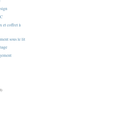
r
esign
WC
x et coffret à
ment sous le lit
chage
ngement
0)