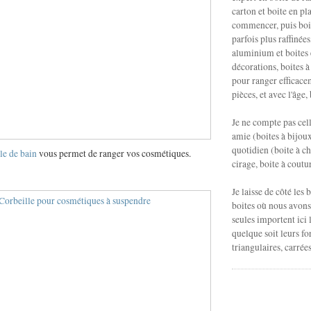
carton et boite en pl
commencer, puis boit
parfois plus raffinées
aluminium et boites 
décorations, boites à 
pour ranger efficacem
pièces, et avec l'âge, 
Je ne compte pas cel
amie (boites à bijoux
quotidien (boite à ch
lle de bain
vous permet de ranger vos cosmétiques.
cirage, boite à couture
Je laisse de côté les b
boites où nous avons 
seules importent ici l
quelque soit leurs fo
triangulaires, carrée