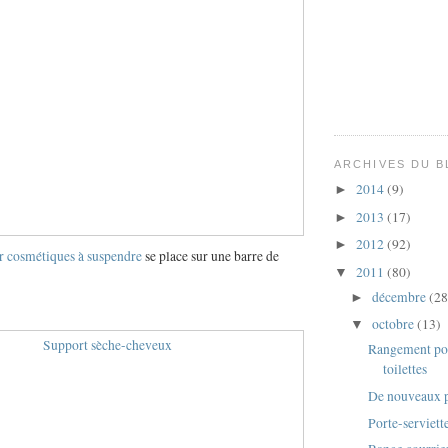
ARCHIVES DU 
2014
(9)
►
2013
(17)
►
2012
(92)
►
r cosmétiques à suspendre
se place sur une barre de
2011
(80)
▼
décembre
(28
►
octobre
(13)
▼
Rangement pou
toilettes
De nouveaux p
Porte-serviett