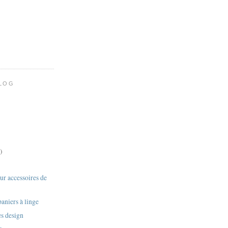
BLOG
)
r accessoires de
aniers à linge
es design