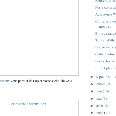
Range courrie
Porte savon d
Accessoires 
Coffret à bijou
montres
Boite de range
Tableau d'affi
Housse de ra
Cadre photos
Porte-photos
Boite à photos
septembre
(1
►
cheveux
vous permet de ranger votre sèche-cheveux.
juillet
(2)
►
juin
(10)
►
mai
(1)
►
avril
(5)
►
mars
(11)
►