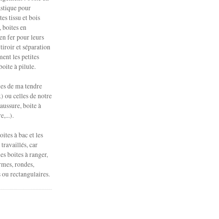
astique pour
es tissu et bois
, boites en
en fer pour leurs
tiroir et séparation
ent les petites
boite à pilule.
les de ma tendre
) ou celles de notre
aussure, boite à
,...).
oites à bac et les
travaillés, car
es boites à ranger,
rmes, rondes,
s ou rectangulaires.